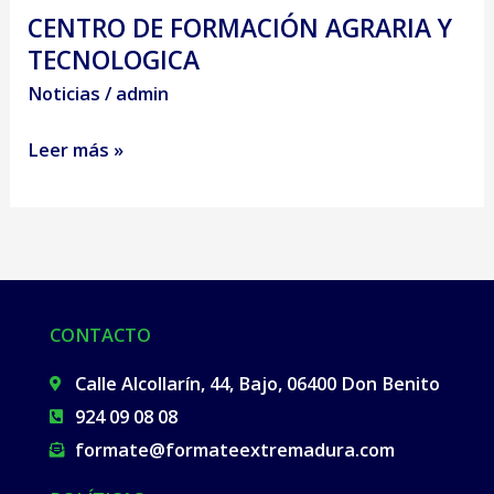
CENTRO DE FORMACIÓN AGRARIA Y
CENTRO
TECNOLOGICA
DE
FORMACIÓN
Noticias
/
admin
AGRARIA
Leer más »
Y
TECNOLOGICA
CONTACTO
Calle Alcollarín, 44, Bajo, 06400 Don Benito
924 09 08 08​
formate@formateextremadura.com